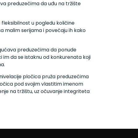
va preduzećima da uđu na tržište
fleksibilnost u pogledu količine
 malim serijama i povećaju ih kako
ogućava preduzećima da ponude
i im da se istaknu od konkurenata koji
a.
 nivelacije pločica pruža preduzećima
 pločica pod svojim vlastitim imenom
nje na tržištu, uz očuvanje integriteta