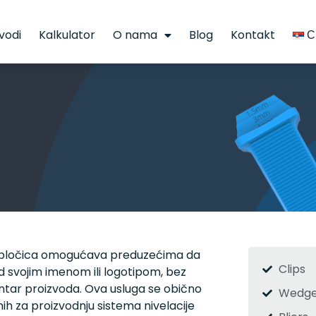
vodi
Kalkulator
O nama
Blog
Kontakt
С
je pločica omogućava preduzećima da
Clips
d svojim imenom ili logotipom, bez
ventar proizvoda. Ova usluga se obično
Wedge
nih za proizvodnju sistema nivelacije