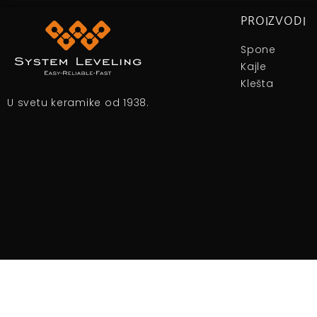
PROIZVODI
Spone
Kajle
Klešta
U svetu keramike od 1938.