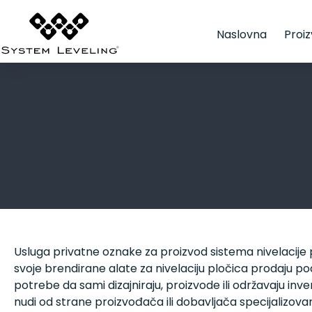
Naslovna
Proiz
Usluga privatne oznake za proizvod sistema nivelaci
svoje brendirane alate za nivelaciju pločica prodaju po
potrebe da sami dizajniraju, proizvode ili održavaju in
nudi od strane proizvođača ili dobavljača specijalizova