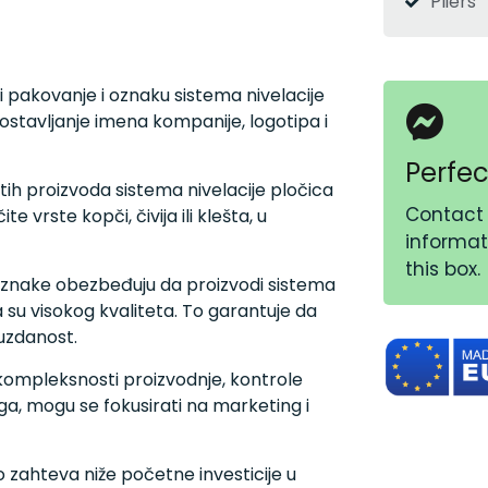
Pliers
i pakovanje i oznaku sistema nivelacije
postavljanje imena kompanije, logotipa i
Perfec
tih proizvoda sistema nivelacije pločica
Contact 
e vrste kopči, čivija ili klešta, u
informati
this box.
 oznake obezbeđuju da proizvodi sistema
a su visokog kvaliteta. To garantuje da
uzdanost.
kompleksnosti proizvodnje, kontrole
a, mogu se fokusirati na marketing i
o zahteva niže početne investicije u