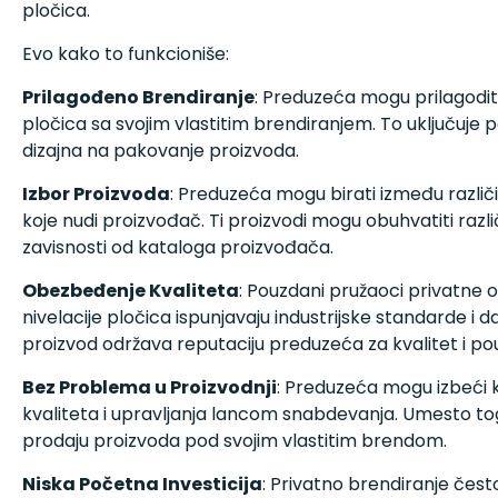
pločica.
Evo kako to funkcioniše:
Prilagođeno Brendiranje
: Preduzeća mogu prilagodit
pločica sa svojim vlastitim brendiranjem. To uključuje 
dizajna na pakovanje proizvoda.
Izbor Proizvoda
: Preduzeća mogu birati između različi
koje nudi proizvođač. Ti proizvodi mogu obuhvatiti različit
zavisnosti od kataloga proizvođača.
Obezbeđenje Kvaliteta
: Pouzdani pružaoci privatne
nivelacije pločica ispunjavaju industrijske standarde i d
proizvod održava reputaciju preduzeća za kvalitet i po
Bez Problema u Proizvodnji
: Preduzeća mogu izbeći 
kvaliteta i upravljanja lancom snabdevanja. Umesto tog
prodaju proizvoda pod svojim vlastitim brendom.
Niska Početna Investicija
: Privatno brendiranje čest