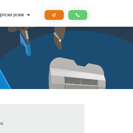
рпски језик
s