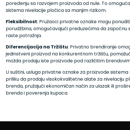
poređenju sa razvojem proizvoda od nule. To omoguća
sistema nivelacije pločica sa manjim rizikom.
Fleksibilnost
: Pružaoci privatne oznake mogu ponuditi 
porudžbina, omogućavajući preduzećima da započnu sa
raste potražnja.
Diferencijacija na Tržištu
: Privatno brendiranje om
jedinstveni proizvod na konkurentnom tržištu, pomažuć
možda prodaju iste proizvode pod različitim brendovim
U suštini, usluga privatne oznake za proizvode sistema
priliku da prodaju visokokvalitetne alate za nivelaciju
brenda, pružajući ekonomičan način za ulazak ili prošire
brenda i poverenja kupaca.