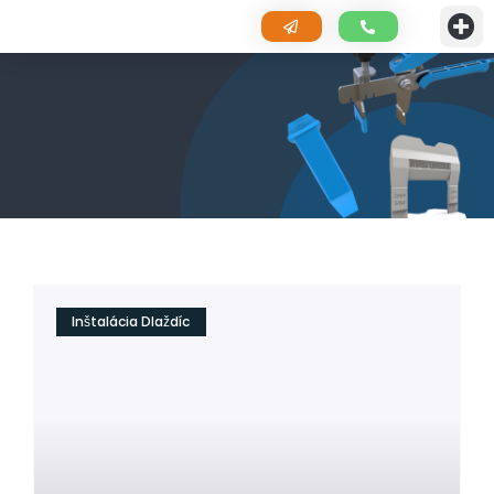
Kontaktuj ná
Inštalácia Dlaždíc