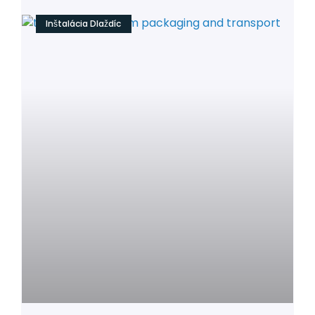
Inštalácia Dlaždíc