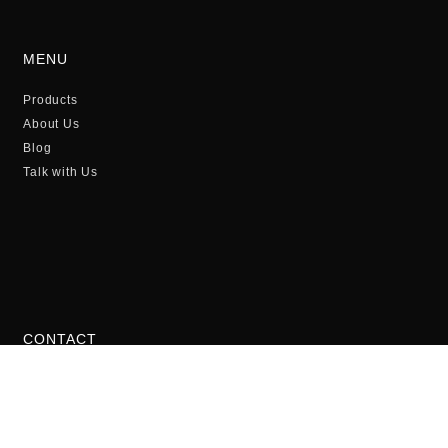
MENU
Products
About Us
Blog
Talk with Us
CONTACT
International number
00421221025548